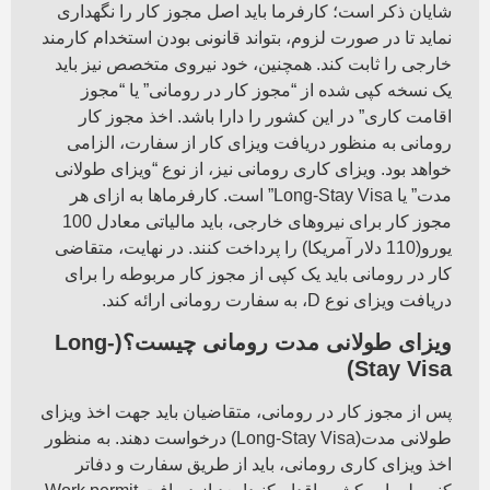
شایان ذکر است؛ کارفرما باید اصل مجوز کار را نگهداری
نماید تا در صورت لزوم، بتواند قانونی بودن استخدام کارمند
خارجی را ثابت کند. همچنین، خود نیروی متخصص نیز باید
یک نسخه کپی شده از “مجوز کار در رومانی” یا “مجوز
اقامت کاری” در این کشور را دارا باشد. اخذ مجوز کار
رومانی به منظور دریافت ویزای کار از سفارت، الزامی
خواهد بود. ویزای کاری رومانی نیز، از نوع “ویزای طولانی
مدت” یا Long-Stay Visa” است. کارفرماها به ازای هر
مجوز کار برای نیروهای خارجی، باید مالیاتی معادل 100
یورو(110 دلار آمریکا) را پرداخت کنند. در نهایت، متقاضی
کار در رومانی باید یک کپی از مجوز کار مربوطه را برای
دریافت ویزای نوع D، به سفارت رومانی ارائه کند.
ویزای طولانی مدت رومانی چیست؟(Long-
Stay Visa)
پس از مجوز کار در رومانی، متقاضیان باید جهت اخذ ویزای
طولانی مدت(Long-Stay Visa) درخواست دهند. به منظور
اخذ ویزای کاری رومانی، باید از طریق سفارت و دفاتر